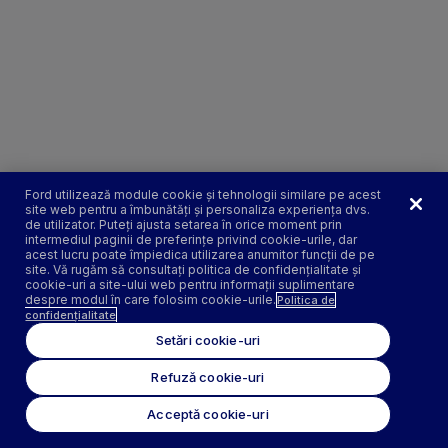
Ford utilizează module cookie și tehnologii similare pe acest
site web pentru a îmbunătăți și personaliza experiența dvs.
de utilizator. Puteți ajusta setarea în orice moment prin
intermediul paginii de preferințe privind cookie-urile, dar
acest lucru poate împiedica utilizarea anumitor funcții de pe
site. Vă rugăm să consultați politica de confidențialitate și
cookie-uri a site-ului web pentru informații suplimentare
despre modul în care folosim cookie-urile.
Politica de
confidențialitate
Setări cookie-uri
Refuză cookie-uri
Acceptă cookie-uri