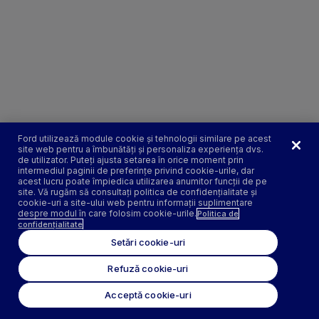
Ford utilizează module cookie și tehnologii similare pe acest
site web pentru a îmbunătăți și personaliza experiența dvs.
de utilizator. Puteți ajusta setarea în orice moment prin
intermediul paginii de preferințe privind cookie-urile, dar
acest lucru poate împiedica utilizarea anumitor funcții de pe
site. Vă rugăm să consultați politica de confidențialitate și
cookie-uri a site-ului web pentru informații suplimentare
despre modul în care folosim cookie-urile.
Politica de
confidențialitate
Setări cookie-uri
Refuză cookie-uri
Acceptă cookie-uri